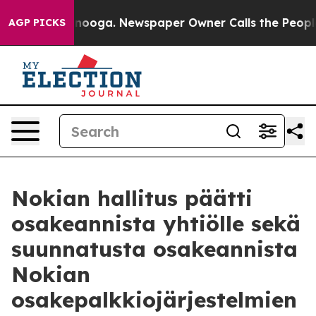
 Chattanooga. Newspaper Owner Calls the People Abru
AGP PICKS
Nokian hallitus päätti
osakeannista yhtiölle sekä
suunnatusta osakeannista
Nokian
osakepalkkiojärjestelmien