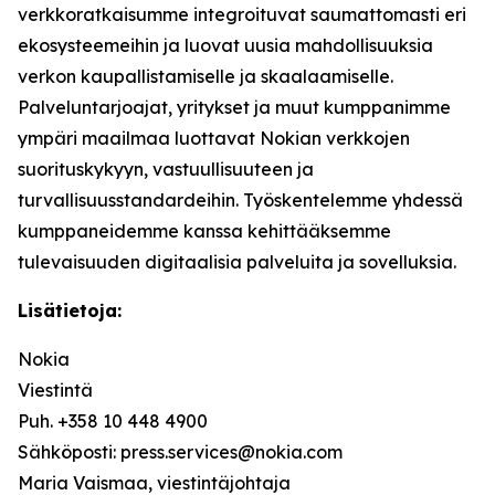
verkkoratkaisumme integroituvat saumattomasti eri
ekosysteemeihin ja luovat uusia mahdollisuuksia
verkon kaupallistamiselle ja skaalaamiselle.
Palveluntarjoajat, yritykset ja muut kumppanimme
ympäri maailmaa luottavat Nokian verkkojen
suorituskykyyn, vastuullisuuteen ja
turvallisuusstandardeihin. Työskentelemme yhdessä
kumppaneidemme kanssa kehittääksemme
tulevaisuuden digitaalisia palveluita ja sovelluksia.
Lisätietoja:
Nokia
Viestintä
Puh. +358 10 448 4900
Sähköposti: press.services@nokia.com
Maria Vaismaa, viestintäjohtaja