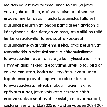
meidän vaikutusvaltamme ulkopuolella, ja jotka
voivat johtaa siihen, että varsinaiset tuloksemme
eroavat merkittävästi näistä lausumista. Tällaiset
lausumat perustuvat johdon parhaaseen arvioon ja
käsitykseen niiden tietojen valossa, jotka sillä on tällä
hetkellä saatavilla. Tulevaisuutta koskevat
lausumamme ovat vain ennusteita, jotka perustuvat
tämänhetkisiin odotuksiimme ja näkemyksiimme
tulevaisuuden tapahtumista ja kehityksestä ja niihin
liittyy erilaisia riskejä ja epävarmuustekijöitä, joita on
vaikea ennustaa, koska ne liittyvät tulevaisuuden
tapahtumiin ja ovat riippuvaisia olosuhteista
tulevaisuudessa. Tekijät, mukaan lukien riskit ja
epävarmuudet, jotka voisivat aiheuttaa näitä
eroavaisuuksia sisältävät ne riskit ja epävarmuudet,
joista on kerrottu 13.3.2025 julkaistun vuoden 2024 20-