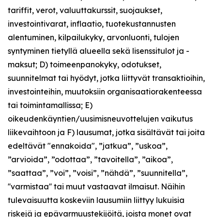
tariffit, verot, valuuttakurssit, suojaukset,
investointivarat, inflaatio, tuotekustannusten
alentuminen, kilpailukyky, arvonluonti, tulojen
syntyminen tietyllä alueella sekä lisenssitulot ja -
maksut; D) toimeenpanokyky, odotukset,
suunnitelmat tai hyödyt, jotka liittyvät transaktioihin,
investointeihin, muutoksiin organisaatiorakenteessa
tai toimintamallissa; E)
oikeudenkäyntien/uusimisneuvottelujen vaikutus
liikevaihtoon ja F) lausumat, jotka sisältävät tai joita
edeltävät "ennakoida", ”jatkua”, ”uskoa”,
”arvioida”, ”odottaa”, ”tavoitella”, ”aikoa”,
”saattaa”, ”voi”, ”voisi”, ”nähdä”, ”suunnitella”,
''varmistaa'' tai muut vastaavat ilmaisut. Näihin
tulevaisuutta koskeviin lausumiin liittyy lukuisia
riskejä ja epävarmuustekijöitä, joista monet ovat