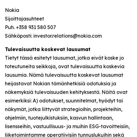
Nokia
Sijoittajasuhteet
Puh. +358 931 580 507
Sähköposti: investor.relations@nokia.com
Tulevaisuutta koskevat lausumat
Tietyt tässä esitetyt lausumat, jotka eivät koske jo
toteutuneita seikkoja, ovat tulevaisuutta koskevia
lausumia. Nämä tulevaisuutta koskevat lausumat
heijastavat Nokian tämänhetkisiä odotuksia ja
näkemyksiä tulevaisuuden kehityksestä. Näitä ovat
esimerkiksi: A) odotukset, suunnitelmat, hyödyt tai
näkymät, jotka liittyvät strategioihin, projekteihin,
ohjelmiin, tuotejulkistuksiin, kasvun hallintaan,
lisensseihin, vastuullisuus- ja muihin ESG-tavoitteisiin,
liiketoimintamme operatiivisiin tunnuslukuihin sekä