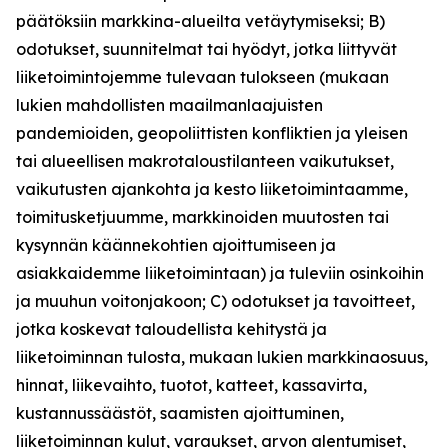
päätöksiin markkina-alueilta vetäytymiseksi; B)
odotukset, suunnitelmat tai hyödyt, jotka liittyvät
liiketoimintojemme tulevaan tulokseen (mukaan
lukien mahdollisten maailmanlaajuisten
pandemioiden, geopoliittisten konfliktien ja yleisen
tai alueellisen makrotaloustilanteen vaikutukset,
vaikutusten ajankohta ja kesto liiketoimintaamme,
toimitusketjuumme, markkinoiden muutosten tai
kysynnän käännekohtien ajoittumiseen ja
asiakkaidemme liiketoimintaan) ja tuleviin osinkoihin
ja muuhun voitonjakoon; C) odotukset ja tavoitteet,
jotka koskevat taloudellista kehitystä ja
liiketoiminnan tulosta, mukaan lukien markkinaosuus,
hinnat, liikevaihto, tuotot, katteet, kassavirta,
kustannussäästöt, saamisten ajoittuminen,
liiketoiminnan kulut, varaukset, arvon alentumiset,