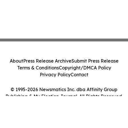
About
Press Release Archive
Submit Press Release
Terms & Conditions
Copyright/DMCA Policy
Privacy Policy
Contact
© 1995-2026 Newsmatics Inc. dba Affinity Group
Publishing & My Election Journal. All Rights Reserved.
Cookie Settings / Your Privacy Choices