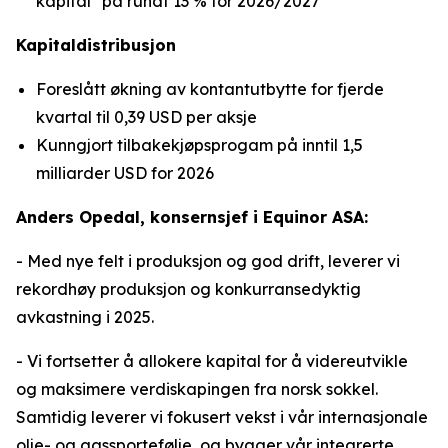
kapital* på rundt 13 % for 2026/2027
Kapitaldistribusjon
Foreslått økning av kontantutbytte for fjerde
kvartal til 0,39 USD per aksje
Kunngjort tilbakekjøpsprogam på inntil 1,5
milliarder USD for 2026
Anders Opedal, konsernsjef i Equinor ASA:
- Med nye felt i produksjon og god drift, leverer vi
rekordhøy produksjon og konkurransedyktig
avkastning i 2025.
- Vi fortsetter å allokere kapital for å videreutvikle
og maksimere verdiskapingen fra norsk sokkel.
Samtidig leverer vi fokusert vekst i vår internasjonale
olje- og gassportefølje, og bygger vår integrerte